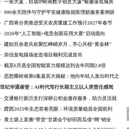
一座大厦，自成IP岭南数字创意大厦“银徽落笔城央
900余天陪伴与守护平安健康险就医理赔服务案例斩
广西将分类推进受灾农房重建工作预计2027年春节
2026年“人工智能+电竞创新应用大赛”启动面向
建始百余老兵欢聚忆峥嵘岁月，齐心共植“黄金林”
崇信发电煤场改造项目顺利完成首吊
截至6月底全国智能算力规模达到去年同期2.8倍
思想耀岭南第6集嘉宾大揭秘：他向年轻人发出时代之
世纪华通谢斐：AI时代笃行长期主义以人类责任感驾
交通银行新沂支行深耕公积金缴存服务，助力灵活就
业
广西2025年生态答卷亮眼：环境质量稳居全国前列
黄土塬上直播“带货”甘肃会宁砂田西瓜借“网”销全