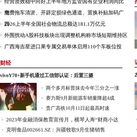
经营质效稳中向好上半年地方监管国有企业利润同比
增
免费拖车清淤、开辟定损绿色通道、置换补贴加码广
西
2026上半年全国社会物流总额达181.1万亿元
外围扰动A股科技板块出现调整机构称市场短期维持区
广西海吉星进口果专属交易单体启用110个车板位投
财经
vivoY78+新手机通过工信部认证：后置三摄
两个多月标普抹去今年三分之一涨
赛力斯9月新能源车销量降超4成
贵广高铁10月11日起最高时速
2023年金融消保教育宣传月，横琴人寿“财商小达
克明食品002661.SZ：兴疆牧歌9月生猪销售