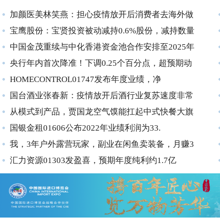
加颜医美林笑燕：担心疫情放开后消费者去海外做
医美
宝鹰股份：宝贤投资被动减持0.6%股份，减持数量
中国金茂重续与中化香港资金池合作安排至2025年
央行年内首次降准！下调0.25个百分点，超预期动
HOMECONTROL01747发布年度业绩，净
国台酒业张春新：疫情放开后酒行业复苏速度非常
快，
从模式到产品，贾国龙空气馍能扛起中式快餐大旗
么？
国银金租01606公布2022年业绩利润为33.
我，3年户外露营玩家，副业在闲鱼卖装备，月赚3
万
汇力资源01303发盈喜，预期年度纯利约1.7亿