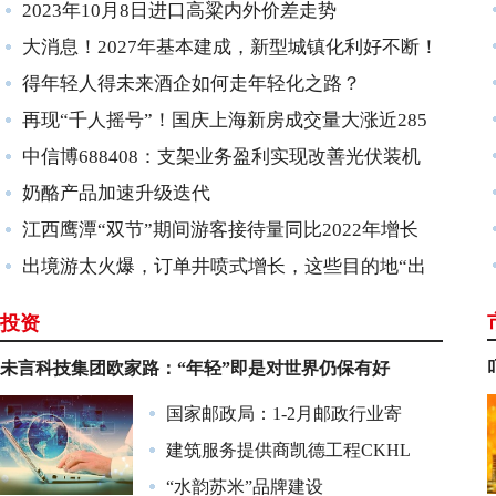
2023年10月8日进口高粱内外价差走势
大消息！2027年基本建成，新型城镇化利好不断！
得年轻人得未来酒企如何走年轻化之路？
再现“千人摇号”！国庆上海新房成交量大涨近285
中信博688408：支架业务盈利实现改善光伏装机
奶酪产品加速升级迭代
江西鹰潭“双节”期间游客接待量同比2022年增长
出境游太火爆，订单井喷式增长，这些目的地“出
圈”
投资
未言科技集团欧家路：“年轻”即是对世界仍保有好
国家邮政局：1-2月邮政行业寄
建筑服务提供商凯德工程CKHL
“水韵苏米”品牌建设