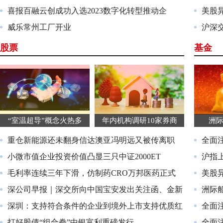
喜报百融云创成功入选2023数字化转型推动企
美股异动
威乐常州工厂开业
沪深
股票
基金
“室温超导”概念火热多
年内机构调研10家券商
洲际
重仓新能源还未翻身信达澳亚冯明远又被传离职
全面注
小微市值企业投资价值凸显三只中证2000ET
沪指
毛利率连续三年下滑，仿制药CRO万邦医药正式
美股异动
深公司早报｜深交所向中国宝安发出关注函、金新
洲际船
深圳：支持符合条件的企业到境外上市支持优质红
全面
打好股债“组合拳”中银富利重磅发行
全面注