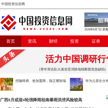
中国投资信息网
2026年8月7日 星
首页
资讯
财经
投资
证券
活力中国调研行
[青年突击队火速攻坚消除地线断股危急缺陷]
挖咖啡师、抢加盟商，陆正耀拆瑞
华为云原生分
幸墙脚，库迪单月开店近150
openGemin
广西8月或迎4轮强降雨桂南暴雨洪涝风险较高