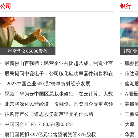
公司
银行
星空华文06698发盈
锂矿业
最新佛山百强榜：民营企业占比超八成，制造业百
鹏鼎
股民提问中瓷电子：公司碳化硅功率器件销售和在
信达
“2023中国企业500强”榜单折射经济发展
盐湖
视频丨华为云中国区总裁张修征：在云计算、大数
A股
北京将深化民营经济、投融资、国资国企等重点领
美股异动
拟购停产公司道恩股份葫芦里卖的什么药
三巽
中国国企ETF517180.SH涨0.87%
大摩：维
厦门国贸拟3.97亿元出售望润资管35%股权
华菱